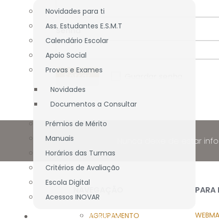
Novidades para ti
Ass. Estudantes E.S.M.T
Senha
Calendário Escolar
Apoio Social
Provas e Exames
Guardar senha
Novidades
Documentos a Consultar
Prémios de Mérito
Manuais
Nunca deixe de estar inf
Horários das Turmas
Critérios de Avaliação
Escola Digital
NAVEGAÇÃO
PARA
Acessos INOVAR
WEBMA
AGRUPAMENTO
DOCENTES / TÉCNICOS