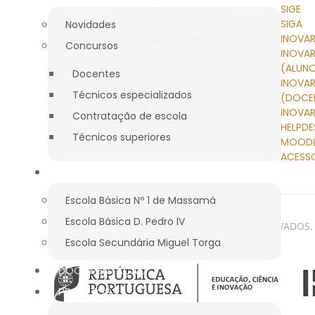
SIGE
OFERTA EDUCATIVA
SIGA
Novidades
ALUNOS / E.E.
INOVAR
DOCENTES / TÉCNICOS
Concursos
INOVA
BIBLIOTECA
(ALUN
DOCUMENTAÇÃO
Docentes
INOVA
PROJETOS
Técnicos especializados
(DOCE
ASS. PAIS/E.E.
INOVAR
Contratação de escola
NOTÍCIAS
HELPDE
FORMAÇÃO ECONTENT
Técnicos superiores
MOOD
ACESS
BIBLIOTECA
Escola Básica Nº 1 de Massamá
Escola Básica D. Pedro IV
© 2026 AEMT. TODOS OS DIREITOS RESERVADOS.
Escola Secundária Miguel Torga
DOCUMENTAÇÃO
PROJETOS