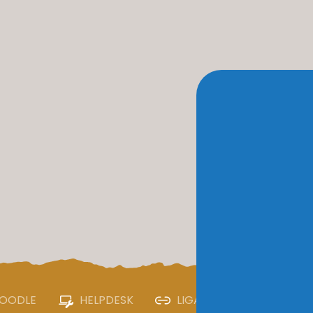
OODLE
HELPDESK
LIGAÇÕES ÚTEIS