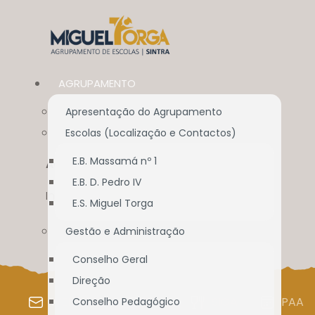
AGRUPAMENTO
Apresentação do Agrupamento
Escolas (Localização e Contactos)
E.B. Massamá nº 1
ACESSO ÁREA RESERVADA
E.B. D. Pedro IV
Início
//
Acesso Área Reservada
E.S. Miguel Torga
Gestão e Administração
Conselho Geral
Direção
WEBMAIL
SIGE
SIGA
PAA
Conselho Pedagógico