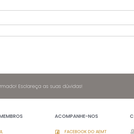
ormado! Esclareça as suas dúvidas!
 MEMBROS
ACOMPANHE-NOS
C
IL
FACEBOOK DO AEMT