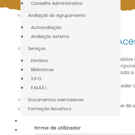
Conselho Administrativo
Avaliação do Agrupamento
Autoavaliação
Avaliação externa
Ace
Serviços
Este espaço é reservado aos funcionários 
Horários
autorizados pelo AEMT, estando incorpor
Bibliotecas
supervisionar, monitorizar e gravar toda a 
S.P.O.
O AEMT reserva-se o direito de proceder c
E.M.A.E.I.
autorizadas.
Documentos orientadores
Para efetuar o login, insira o seu nome de u
Formação Novafoco
OFERTA EDUCATIVA
Nome de utilizador
ALUNOS / E.E.