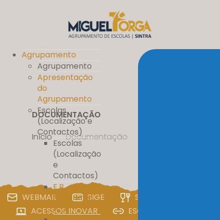
Agrupamento
Agrupamento
Apresentação
do
Agrupamento
Escolas
DOCUMENTAÇÃO
(Localização e
Contactos)
Início
//
Documentação
Escolas
(Localização
e
Contactos)
E.B.
WEBMAIL
SIGE
SIGA
PAA
Massamá
nº 1
ACESSOS INOVAR
ESCOLA DIGITAL
E.B. D. Pedro