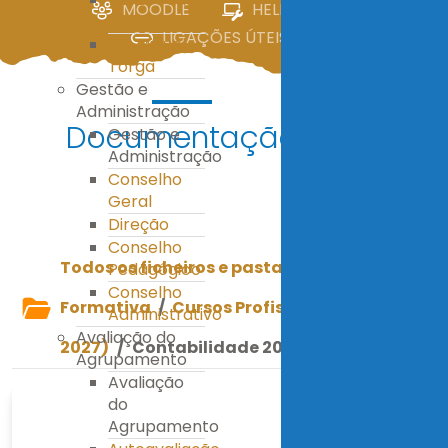
MOODLE
HELPDESK
IV
LIGAÇÕES ÚTEIS
E.S. Miguel
Torga
Gestão e
Administração
Documentação
Gestão e
Administração
Conselho
Geral
Descarregar
Direção
Conselho
Todos os ficheiros e pastas
/
Oferta
Pedagógico
Conselho
Formativa
/
Cursos Profissionais (2026-
Administrativo
Avaliação do
2027)
/
Contabilidade 2026.pdf
Agrupamento
Avaliação
do
Agrupamento