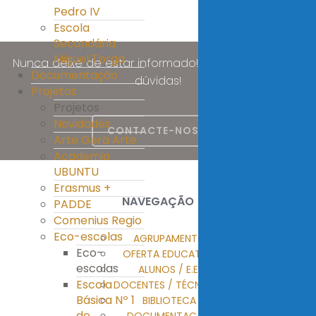
Pedro IV
Escola
Secundária
Miguel Torga
Nunca deixe de estar informado! Esclareça as suas
Documentação
dúvidas!
Projetos
Projetos
Novidades
CONTACTE-NOS
Arte Gera Arte
Academia
UBUNTU
Erasmus +
NAVEGAÇÃO
PADDE
Comenius Regio
Eco-escolas
AGRUPAMENTO
Eco-
OFERTA EDUCATIVA
escolas
ALUNOS / E.E.
Escola
DOCENTES / TÉCNICOS
Básica Nº 1
BIBLIOTECA
de