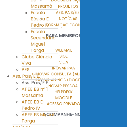
DOCUMENTAÇÃO
Massamá
PROJETOS
Escola
ASS. PAIS/E.E.
Básica D.
NOTÍCIAS
Pedro IV
FORMAÇÃO ECONTENT
Escola
PARA MEMBROS
Secundária
Miguel
Torga
WEBMAIL
SIGE
Clube Ciência
SIGA
Viva
INOVAR PAA
PES
INOVAR CONSULTA (ALUNOS)
Ass. Pais/E.E.
INOVAR ALUNOS (DOCENTES)
Ass. Pais/E.E.
INOVAR PESSOAL
APEE EB nº 1
HELPDESK
Massamá
MOODLE
APEE EB D.
ACESSO PRIVADO
Pedro IV
ACOMPANHE-NOS
APEE ES Miguel
Torga