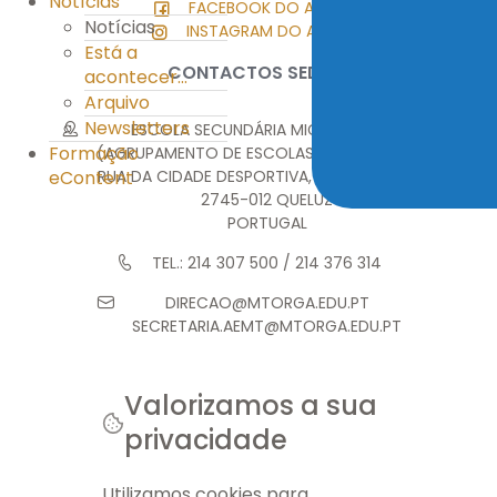
Notícias
FACEBOOK DO AEMT
Notícias
INSTAGRAM DO AEMT
Está a
CONTACTOS SEDE
acontecer...
Arquivo
Newsletters
ESCOLA SECUNDÁRIA MIGUEL TORGA
Formação
(AGRUPAMENTO DE ESCOLAS MIGUEL TORGA)
eContent
RUA DA CIDADE DESPORTIVA, MONTE ABRAÃO
2745-012 QUELUZ
PORTUGAL
TEL.: 214 307 500 / 214 376 314
DIRECAO@MTORGA.EDU.PT
SECRETARIA.AEMT@MTORGA.EDU.PT
Valorizamos a sua
privacidade
© 2026 AEMT. TODOS OS DIREITOS RESERVADOS.
FICHA TÉCNICA
INFO LEGAL
GERIR COOKIES
MAPA DO SITE
Utilizamos cookies para