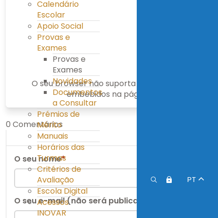
Calendário
Escolar
Apoio Social
Provas e
Exames
Provas e
Exames
Novidades
O seu browser não suporta arquivos PDF
Documentos
embebidos na página.
a Consultar
Prémios de
0 Comentários
Mérito
Manuais
Horários das
Turmas
O seu nome
*
Critérios de
Avaliação
PT
Escola Digital
O seu e-mail (não será publicado)
*
Acessos
INOVAR