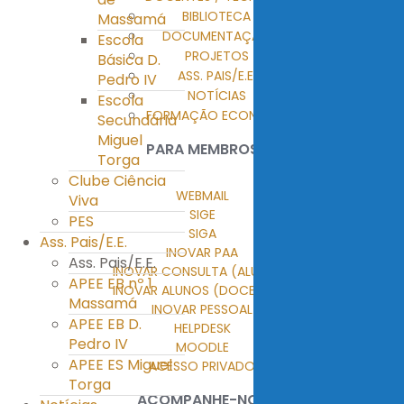
BIBLIOTECA
Massamá
DOCUMENTAÇÃO
Escola
PROJETOS
Básica D.
ASS. PAIS/E.E.
Pedro IV
NOTÍCIAS
Escola
FORMAÇÃO ECONTENT
Secundária
Miguel
PARA MEMBROS
Torga
Clube Ciência
WEBMAIL
Viva
SIGE
PES
SIGA
Ass. Pais/E.E.
INOVAR PAA
Ass. Pais/E.E.
INOVAR CONSULTA (ALUNOS)
APEE EB nº 1
INOVAR ALUNOS (DOCENTES)
Massamá
INOVAR PESSOAL
APEE EB D.
HELPDESK
Pedro IV
MOODLE
APEE ES Miguel
ACESSO PRIVADO
Torga
ACOMPANHE-NOS