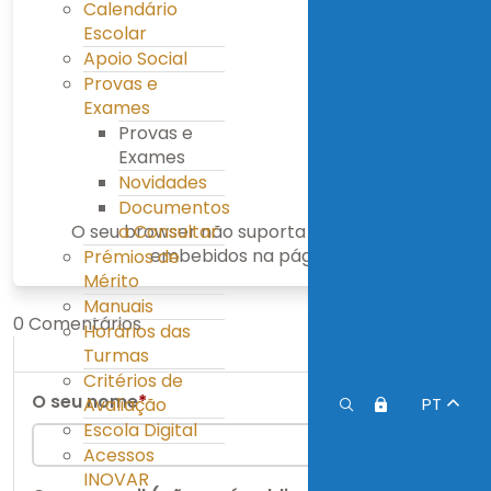
Calendário
Escolar
Apoio Social
Provas e
Exames
Provas e
Exames
Novidades
Documentos
O seu browser não suporta arquivos PDF
a Consultar
embebidos na página.
Prémios de
Mérito
Manuais
0 Comentários
Horários das
Turmas
Critérios de
O seu nome
*
Avaliação
PT
Escola Digital
Acessos
INOVAR