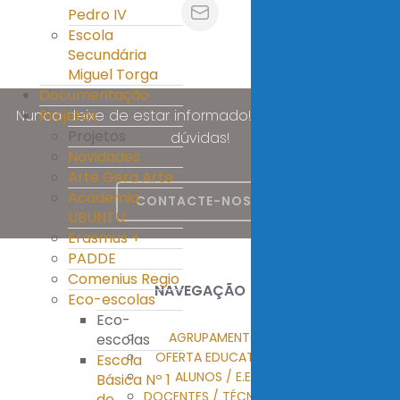
Pedro IV
Escola
Secundária
Miguel Torga
Documentação
Nunca deixe de estar informado! Esclareça as suas
Projetos
Projetos
dúvidas!
Novidades
Arte Gera Arte
Academia
CONTACTE-NOS
UBUNTU
Erasmus +
PADDE
Comenius Regio
NAVEGAÇÃO
Eco-escolas
Eco-
AGRUPAMENTO
escolas
OFERTA EDUCATIVA
Escola
ALUNOS / E.E.
Básica Nº 1
DOCENTES / TÉCNICOS
de