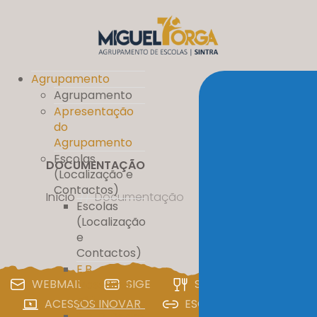
Agrupamento
Agrupamento
Apresentação
do
Agrupamento
Escolas
DOCUMENTAÇÃO
(Localização e
Contactos)
Início
//
Documentação
Escolas
(Localização
e
Contactos)
E.B.
WEBMAIL
SIGE
SIGA
PAA
Massamá
nº 1
ACESSOS INOVAR
ESCOLA DIGITAL
E.B. D. Pedro