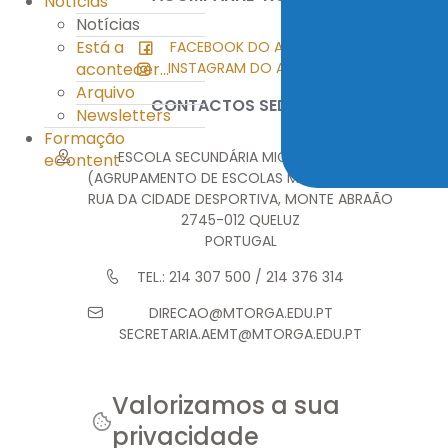
Notícias
Notícias
Está a
FACEBOOK DO AEMT
acontecer...
INSTAGRAM DO AEMT
Arquivo
CONTACTOS SEDE
Newsletters
Formação
ESCOLA SECUNDÁRIA MIGUEL TORGA
eContent
(AGRUPAMENTO DE ESCOLAS MIGUEL TORGA)
RUA DA CIDADE DESPORTIVA, MONTE ABRAÃO
2745-012 QUELUZ
PORTUGAL
TEL.: 214 307 500 / 214 376 314
DIRECAO@MTORGA.EDU.PT
SECRETARIA.AEMT@MTORGA.EDU.PT
Valorizamos a sua
privacidade
© 2026 AEMT. TODOS OS DIREITOS RESERVADOS.