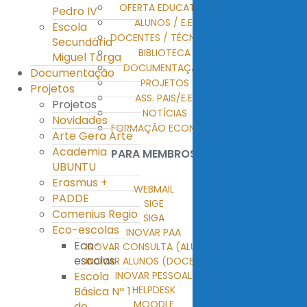
OFERTA EDUCATIVA
Pedro IV
ALUNOS / E.E.
Escola
DOCENTES / TÉCNICOS
Secundária
BIBLIOTECA
Miguel Torga
DOCUMENTAÇÃO
Documentação
PROJETOS
Projetos
ASS. PAIS/E.E.
Projetos
NOTÍCIAS
Novidades
FORMAÇÃO ECONTENT
Arte Gera Arte
Academia
PARA MEMBROS
UBUNTU
Erasmus +
WEBMAIL
PADDE
SIGE
Comenius Regio
SIGA
Eco-escolas
INOVAR PAA
Eco-
INOVAR CONSULTA (ALUNOS)
escolas
INOVAR ALUNOS (DOCENTES)
Escola
INOVAR PESSOAL
HELPDESK
Básica Nº 1
MOODLE
de