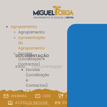
Agrupamento
Agrupamento
Apresentação
do
Agrupamento
Escolas
DOCUMENTAÇÃO
(Localização e
Contactos)
Início
//
Documentação
Escolas
(Localização
e
Contactos)
E.B.
WEBMAIL
SIGE
SIGA
PAA
Massamá
nº 1
ACESSOS INOVAR
ESCOLA DIGITAL
E.B. D. Pedro