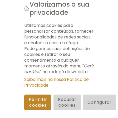
Notícias
Valorizamos a sua
Notícias
privacidade
Está a
© 2026 AEMT. TODOS OS DIREITOS RESERVADOS.
acontecer...
FICHA TÉCNICA
INFO LEGAL
GERIR COOKIES
MAPA DO SITE
Arquivo
Utilizamos cookies para
Newsletters
personalizar conteúdos, fornecer
Formação
funcionalidades de redes sociais
eContent
e analisar o nosso tráfego.
Pode gerir as suas definições de
cookies e retirar o seu
consentimento a qualquer
momento através do menu "
Gerir
cookies
" no rodapé do website.
Saiba mais na nossa Política de
Privacidade
Permitir
Recusar
Configurar
cookies
cookies