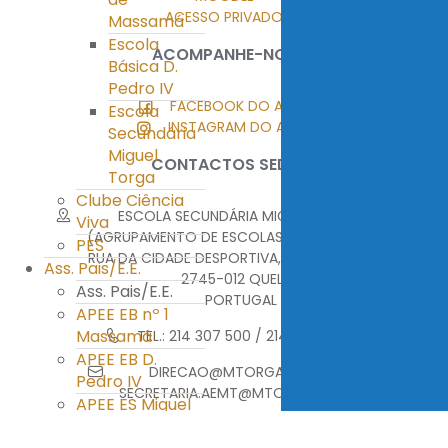
ACESSO PRIVADO
Massamá
Escola
ACOMPANHE-NOS
Básica D.
Pedro IV
FACEBOOK DO AEMT
Escola
INSTAGRAM DO AEMT
Secundária
Miguel
CONTACTOS SEDE
Torga
Clube Ciência
ESCOLA SECUNDÁRIA MIGUEL TORGA
Viva
(AGRUPAMENTO DE ESCOLAS MIGUEL TORGA)
PES
RUA DA CIDADE DESPORTIVA, MONTE ABRAÃO
Ass. Pais/E.E.
2745-012 QUELUZ
Ass. Pais/E.E.
PORTUGAL
APEE EB nº 1
Massamá
TEL.: 214 307 500 / 214 376 314
APEE EB D.
DIRECAO@MTORGA.EDU.PT
Pedro IV
SECRETARIA.AEMT@MTORGA.EDU.PT
APEE ES Miguel
Torga