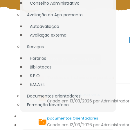
Conselho Administrativo
Avaliação do Agrupamento
Autoavaliação
Avaliação externa
Serviços
Horários
Filtrar por etiquetas
Bibliotecas
S.P.O.
Todos os ficheiros e pastas
E.M.A.E.I.
Avaliação do Agrupamento
Documentos orientadores
Criado em 13/03/2026
por Administrador
Formação Novafoco
OFERTA EDUCATIVA
Documentos Orientadores
ALUNOS / E.E.
Criado em 12/03/2026
por Administrador