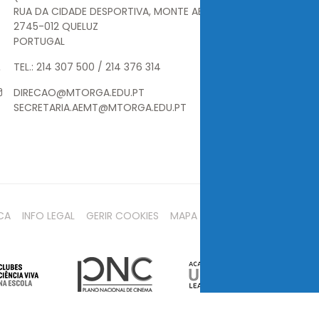
RUA DA CIDADE DESPORTIVA, MONTE ABRAÃO
2745-012 QUELUZ
PORTUGAL
TEL.: 214 307 500 / 214 376 314
DIRECAO@MTORGA.EDU.PT
SECRETARIA.AEMT@MTORGA.EDU.PT
CA
INFO LEGAL
GERIR COOKIES
MAPA DO SITE