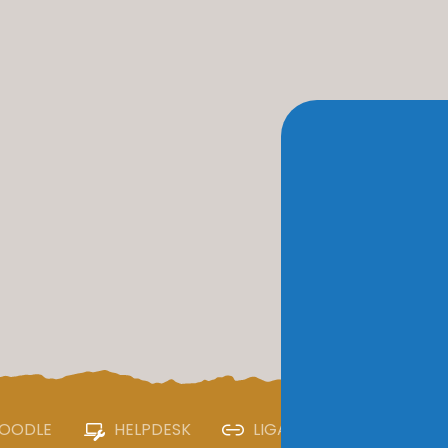
OODLE
HELPDESK
LIGAÇÕES ÚTEIS