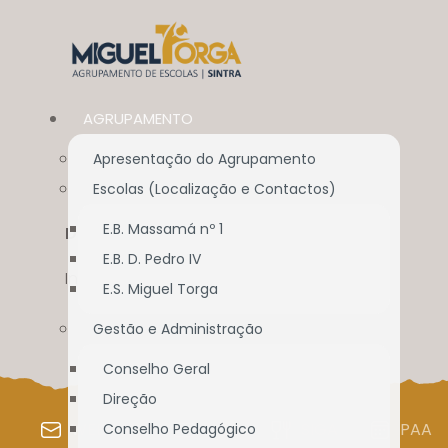
AGRUPAMENTO
Apresentação do Agrupamento
Escolas (Localização e Contactos)
E.B. Massamá nº 1
DOCUMENTAÇÃO
E.B. D. Pedro IV
Início
//
Documentação
E.S. Miguel Torga
Gestão e Administração
Conselho Geral
Direção
WEBMAIL
SIGE
SIGA
PAA
Conselho Pedagógico