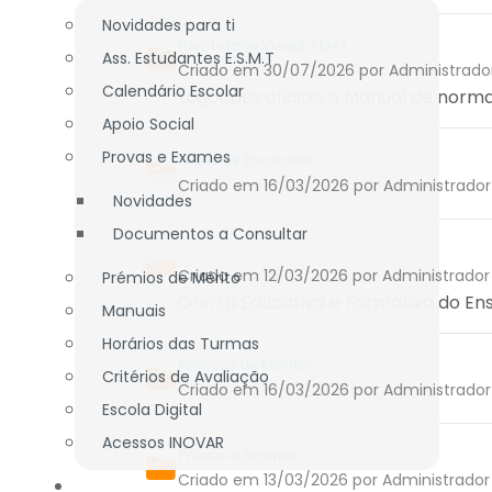
Novidades para ti
Identidade Visual AEMT
Ass. Estudantes E.S.M.T
Criado em 30/07/2026
por Administrado
Calendário Escolar
Logótipos oficiais e Manual de nor
Apoio Social
Provas e Exames
Manuais Escolares
Criado em 16/03/2026
por Administrador
Novidades
Documentos a Consultar
Oferta Formativa
Criado em 12/03/2026
por Administrador
Prémios de Mérito
Oferta Educativa e Formativa do Ens
Manuais
Horários das Turmas
Prémios de Mérito
Critérios de Avaliação
Criado em 16/03/2026
por Administrador
Escola Digital
Acessos INOVAR
Provas e Exames
Criado em 13/03/2026
por Administrador
DOCENTES / TÉCNICOS