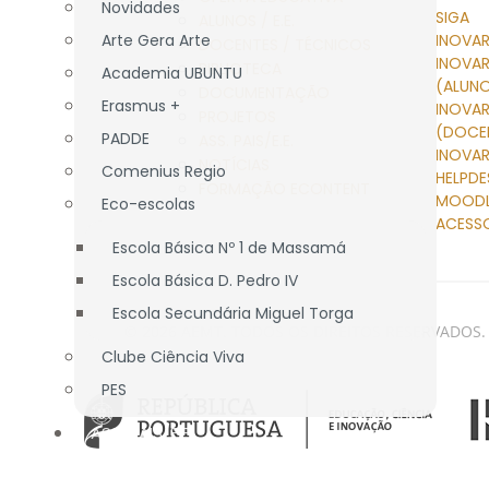
Novidades
SIGA
ALUNOS / E.E.
Arte Gera Arte
INOVAR
DOCENTES / TÉCNICOS
INOVA
BIBLIOTECA
Academia UBUNTU
(ALUN
DOCUMENTAÇÃO
Erasmus +
INOVA
PROJETOS
(DOCE
PADDE
ASS. PAIS/E.E.
INOVAR
NOTÍCIAS
Comenius Regio
HELPDE
FORMAÇÃO ECONTENT
MOOD
Eco-escolas
ACESS
Escola Básica Nº 1 de Massamá
Escola Básica D. Pedro IV
Escola Secundária Miguel Torga
© 2026 AEMT. TODOS OS DIREITOS RESERVADOS.
Clube Ciência Viva
PES
ASS. PAIS/E.E.
APEE EB nº 1 Massamá