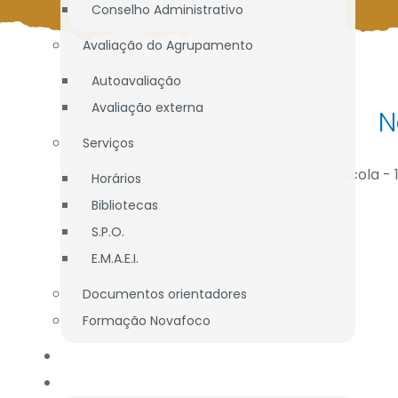
Conselho Administrativo
Avaliação do Agrupamento
Autoavaliação
Avaliação externa
N
Serviços
Horários
Bibliotecas
S.P.O.
E.M.A.E.I.
Documentos orientadores
Formação Novafoco
OFERTA EDUCATIVA
ALUNOS / E.E.