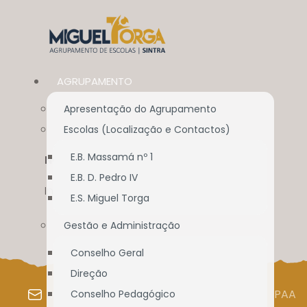
AGRUPAMENTO
Apresentação do Agrupamento
Escolas (Localização e Contactos)
E.B. Massamá nº 1
NOVIDADES PARA TI
E.B. D. Pedro IV
Início
//
Alunos / E.E.
//
Novidades para ti
E.S. Miguel Torga
Gestão e Administração
Conselho Geral
Direção
WEBMAIL
SIGE
SIGA
PAA
Conselho Pedagógico