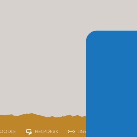
OODLE
HELPDESK
LIGAÇÕES ÚTEIS