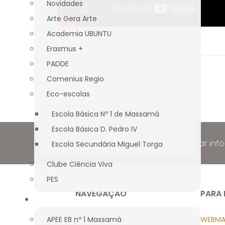
Novidades
Arte Gera Arte
Academia UBUNTU
Erasmus +
PADDE
Comenius Regio
Eco-escolas
Escola Básica Nº 1 de Massamá
Escola Básica D. Pedro IV
Nunca deixe de estar inf
Escola Secundária Miguel Torga
Clube Ciência Viva
PES
NAVEGAÇÃO
PARA
ASS. PAIS/E.E.
APEE EB nº 1 Massamá
WEBMA
AGRUPAMENTO