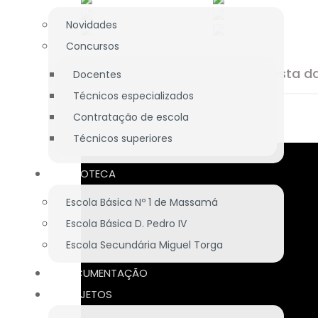
Novidades
Concursos
Já disponível a reportagem desta da
Docentes
Técnicos especializados
Contratação de escola
Vídeo da Forum Estudante
Técnicos superiores
BIBLIOTECA
Escola Básica Nº 1 de Massamá
Escola Básica D. Pedro IV
Escola Secundária Miguel Torga
DOCUMENTAÇÃO
PROJETOS