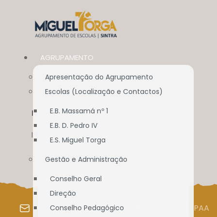
AGRUPAMENTO
Apresentação do Agrupamento
Escolas (Localização e Contactos)
E.B. Massamá nº 1
NOVIDADES PARA TI
E.B. D. Pedro IV
Início
//
Alunos / E.E.
//
Novidades para ti
E.S. Miguel Torga
Gestão e Administração
Conselho Geral
Direção
WEBMAIL
SIGE
SIGA
PAA
Conselho Pedagógico