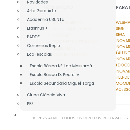
Novidades
NAVEGAÇÃO
PARA
Arte Gera Arte
Academia UBUNTU
WEBMA
AGRUPAMENTO
Erasmus +
SIGE
OFERTA EDUCATIVA
SIGA
ALUNOS / E.E.
PADDE
INOVAR
DOCENTES / TÉCNICOS
Comenius Regio
INOVA
BIBLIOTECA
(ALUN
Eco-escolas
DOCUMENTAÇÃO
INOVA
PROJETOS
(DOCE
Escola Básica Nº 1 de Massamá
ASS. PAIS/E.E.
INOVAR
NOTÍCIAS
Escola Básica D. Pedro IV
HELPDE
FORMAÇÃO ECONTENT
Escola Secundária Miguel Torga
MOOD
ACESS
Clube Ciência Viva
PES
ASS. PAIS/E.E.
© 2026 AEMT. TODOS OS DIREITOS RESERVADOS.
APEE EB nº 1 Massamá