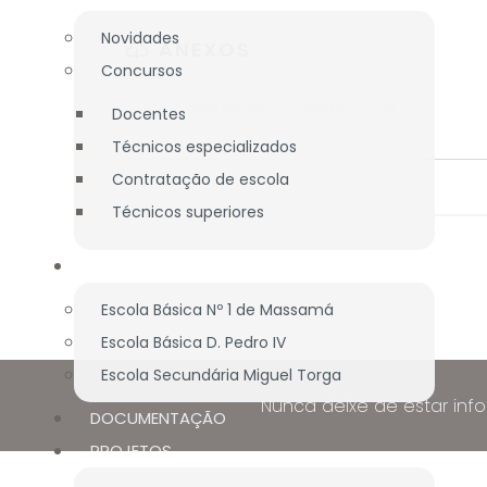
Novidades
ANEXOS
Concursos
Newsletter_2_marco_2026
Docentes
PDF
7 MB
Técnicos especializados
Contratação de escola
Técnicos superiores
BIBLIOTECA
Escola Básica Nº 1 de Massamá
Escola Básica D. Pedro IV
Escola Secundária Miguel Torga
Nunca deixe de estar inf
DOCUMENTAÇÃO
PROJETOS