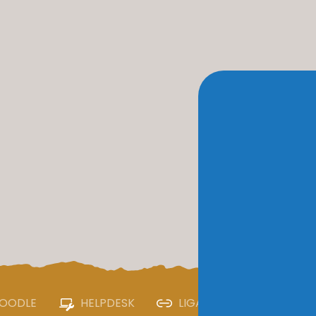
OODLE
HELPDESK
LIGAÇÕES ÚTEIS