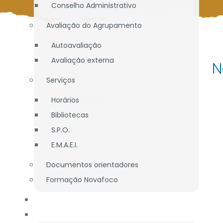
Conselho Administrativo
Avaliação do Agrupamento
Autoavaliação
Avaliação externa
N
Serviços
Horários
Bibliotecas
S.P.O.
E.M.A.E.I.
Documentos orientadores
Formação Novafoco
OFERTA EDUCATIVA
ALUNOS / E.E.