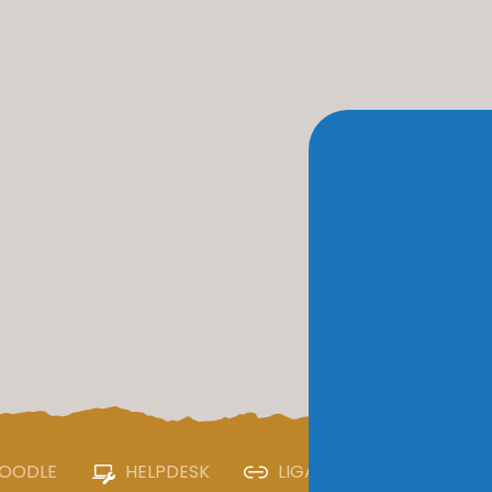
OODLE
HELPDESK
LIGAÇÕES ÚTEIS