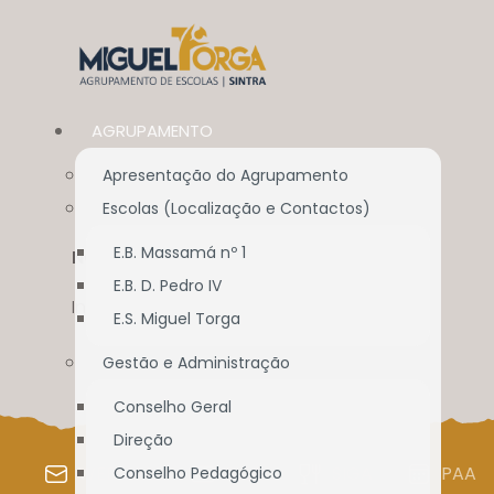
AGRUPAMENTO
Apresentação do Agrupamento
Escolas (Localização e Contactos)
E.B. Massamá nº 1
NOVIDADES PARA TI
E.B. D. Pedro IV
Início
//
Alunos / E.E.
//
Novidades para ti
E.S. Miguel Torga
Gestão e Administração
Conselho Geral
Direção
WEBMAIL
SIGE
SIGA
PAA
Conselho Pedagógico