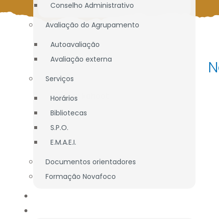
Conselho Administrativo
Avaliação do Agrupamento
Autoavaliação
Avaliação externa
N
Serviços
Horários
Bibliotecas
S.P.O.
E.M.A.E.I.
Documentos orientadores
Formação Novafoco
OFERTA EDUCATIVA
ALUNOS / E.E.