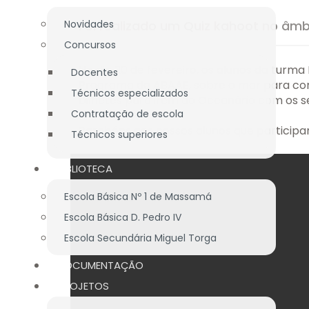
Novidades
Foi realizado um Quiz kahoot no âm
Concursos
No dia 20 de fevereiro, os alunos da turma 
Docentes
Programa da ABAAE, sobre o mar para come
Técnicos especializados
bilhetes para irem ao Oceanário com os se
Contratação de escola
Parabéns aos nossos alunos que participa
Técnicos superiores
BIBLIOTECA
Escola Básica Nº 1 de Massamá
Escola Básica D. Pedro IV
Escola Secundária Miguel Torga
DOCUMENTAÇÃO
PROJETOS