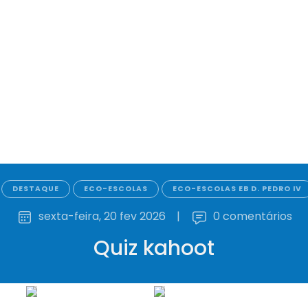
DESTAQUE
ECO-ESCOLAS
ECO-ESCOLAS EB D. PEDRO IV
sexta-feira, 20 fev 2026
|
0 comentários
Quiz kahoot