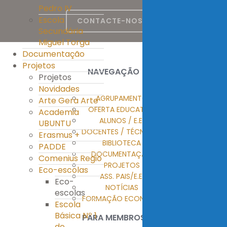
Pedro IV
Escola
CONTACTE-NOS
Secundária
Miguel Torga
Documentação
Projetos
NAVEGAÇÃO
Projetos
Novidades
AGRUPAMENTO
Arte Gera Arte
OFERTA EDUCATIVA
Academia
ALUNOS / E.E.
UBUNTU
DOCENTES / TÉCNICOS
Erasmus +
BIBLIOTECA
PADDE
DOCUMENTAÇÃO
Comenius Regio
PROJETOS
Eco-escolas
ASS. PAIS/E.E.
Eco-
NOTÍCIAS
escolas
FORMAÇÃO ECONTENT
Escola
Básica Nº 1
PARA MEMBROS
de