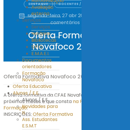
Autoavaliação
DESTAQUE
DOCENTES / TÉCNICOS
Avaliação
externa
segunda-feira, 27 abr 2026
|
0
Serviços
comentários
Serviços
Oferta Formativa
Horários
Bibliotecas
Novafoco 2026
S.P.O.
E.M.A.E.I.
Documentos
orientadores
Formação
Oferta Formativa Novafoco 2026
Novafoco
Oferta Educativa
Alunos / E.E.
A oferta formativa da CFAE Novafoco para os
Alunos / E.E.
próximos meses e que consta
na Plataforma de
Novidades para
Formação
.
ti
INSCRIÇÕES:
Oferta Formativa
Ass. Estudantes
E.S.M.T