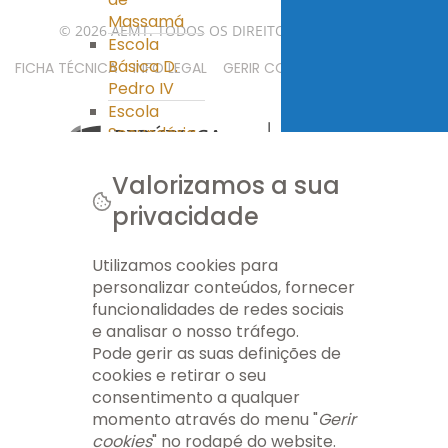
Massamá
© 2026 AEMT. TODOS OS DIREITOS RESERVADOS.
Escola
Básica D.
FICHA TÉCNICA
INFO LEGAL
GERIR COOKIES
MAPA DO SITE
Pedro IV
Escola
Secundária
Miguel
Torga
Valorizamos a sua
Clube Ciência
privacidade
Viva
PES
Utilizamos cookies para
Ass. Pais/E.E.
personalizar conteúdos, fornecer
Ass. Pais/E.E.
funcionalidades de redes sociais
APEE EB nº 1
e analisar o nosso tráfego.
Massamá
Pode gerir as suas definições de
APEE EB D.
cookies e retirar o seu
Pedro IV
consentimento a qualquer
APEE ES Miguel
momento através do menu "
Gerir
Torga
cookies
" no rodapé do website.