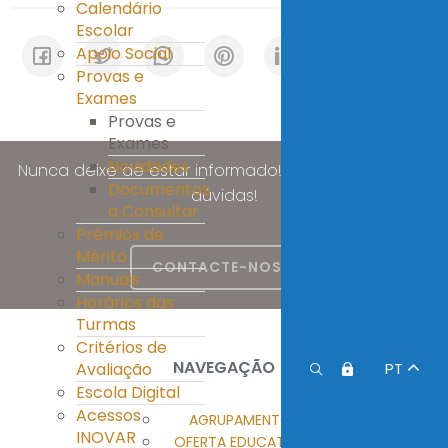
Calendário
Escolar
Apoio Social
Provas e
Exames
Provas e
Exames
Novidades
Nunca deixe de estar informado! Esclareça as suas
Documentos
dúvidas!
a Consultar
Prémios de
Mérito
CONTACTE-NOS
Manuais
Horários das
Turmas
Critérios de
NAVEGAÇÃO
Avaliação
PT
Escola Digital
Acessos
AGRUPAMENTO
INOVAR
OFERTA EDUCATIVA