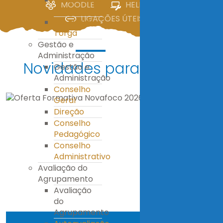
MOODLE
HELPDESK
IV
LIGAÇÕES ÚTEIS
E.S. Miguel
Torga
Gestão e
Administração
Novidades para ti!
Gestão e
Administração
Conselho
Geral
Direção
Conselho
Pedagógico
Conselho
Administrativo
Avaliação do
Agrupamento
Avaliação
do
Agrupamento