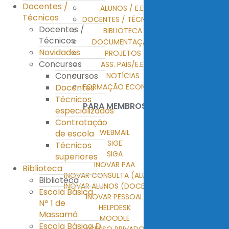
Docentes /
ALUNOS / E.E.
Técnicos
DOCENTES / TÉCNICOS
Docentes /
BIBLIOTECA
Técnicos
DOCUMENTAÇÃO
Novidades
PROJETOS
Concursos
ASS. PAIS/E.E.
Concursos
NOTÍCIAS
FORMAÇÃO ECONTENT
Docentes
Técnicos
PARA MEMBROS
especializados
Contratação
WEBMAIL
de escola
SIGE
Técnicos
SIGA
superiores
INOVAR PAA
Biblioteca
INOVAR CONSULTA (ALUNOS)
Biblioteca
INOVAR ALUNOS (DOCENTES)
Escola Básica
INOVAR PESSOAL
Nº 1 de
HELPDESK
Massamá
MOODLE
Escola Básica D.
ACESSO PRIVADO