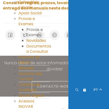
Calendário
Consultar regras, prazos, locais e horário de
Escolar
entrega dos manuais neste documento.
Apoio Social
Provas e
Exames
Provas e
Exames
Novidades
Documentos
a Consultar
Prémios de
Mérito
Nunca deixe de estar informado! Esclareça as suas
Manuais
dúvidas!
Horários das
Turmas
Critérios de
CONTACTE-NOS
Avaliação
PT
Escola Digital
Acessos
INOVAR