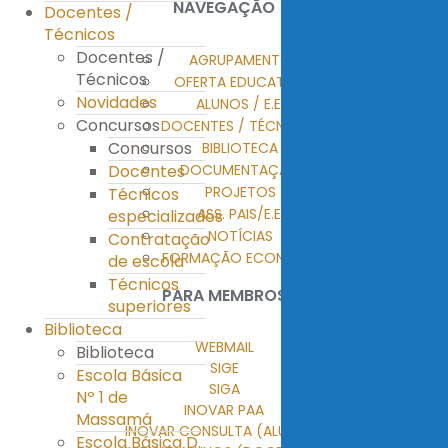
NAVEGAÇÃO
Docentes /
Técnicos
Docentes /
AGRUPAMENTO
Técnicos
OFERTA EDUCATIVA
Novidades
ALUNOS / E.E.
Concursos
DOCENTES / TÉCNICOS
Concursos
BIBLIOTECA
DOCUMENTAÇÃO
Docentes
PROJETOS
Técnicos
ASS. PAIS/E.E.
especializados
NOTÍCIAS
Contratação
FORMAÇÃO ECONTENT
de escola
Técnicos
PARA MEMBROS
superiores
Biblioteca
WEBMAIL
Biblioteca
SIGE
Escola Básica
SIGA
Nº 1 de
INOVAR PAA
Massamá
INOVAR CONSULTA (ALUNOS)
Escola Básica D.