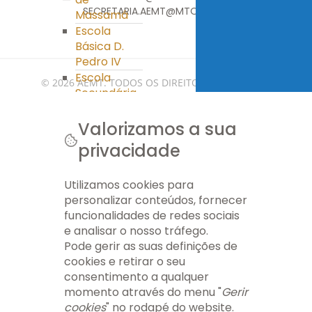
SECRETARIA.AEMT@MTORGA.EDU.PT
Massamá
Escola
Básica D.
Pedro IV
Escola
© 2026 AEMT. TODOS OS DIREITOS RESERVADOS.
Secundária
Miguel
FICHA TÉCNICA
INFO LEGAL
GERIR COOKIES
MAPA DO SITE
Torga
Valorizamos a sua
Clube Ciência
privacidade
Viva
PES
Utilizamos cookies para
Ass. Pais/E.E.
personalizar conteúdos, fornecer
Ass. Pais/E.E.
funcionalidades de redes sociais
APEE EB nº 1
e analisar o nosso tráfego.
Massamá
Pode gerir as suas definições de
APEE EB D.
cookies e retirar o seu
Pedro IV
consentimento a qualquer
APEE ES Miguel
momento através do menu "
Gerir
Torga
cookies
" no rodapé do website.