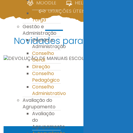
MOODLE
HELPDESK
IV
LIGAÇÕES ÚTEIS
E.S. Miguel
Torga
Gestão e
Administração
Novidades para ti!
Gestão e
Administração
Conselho
Geral
Direção
Conselho
Pedagógico
Conselho
Administrativo
Avaliação do
Agrupamento
Avaliação
do
Agrupamento