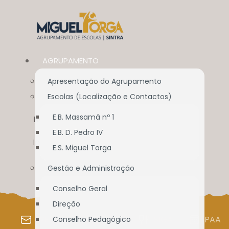
AGRUPAMENTO
Apresentação do Agrupamento
Escolas (Localização e Contactos)
E.B. Massamá nº 1
NOVIDADES
E.B. D. Pedro IV
Início
//
Projetos
//
Novidades
E.S. Miguel Torga
Gestão e Administração
Conselho Geral
Direção
WEBMAIL
SIGE
SIGA
PAA
Conselho Pedagógico