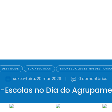
DESTAQUE
ECO-ESCOLAS
ECO-ESCOLAS ES MIGUEL TORG
sexta-feira, 20 mar 2026
|
0 comentários
-Escolas no Dia do Agrupam