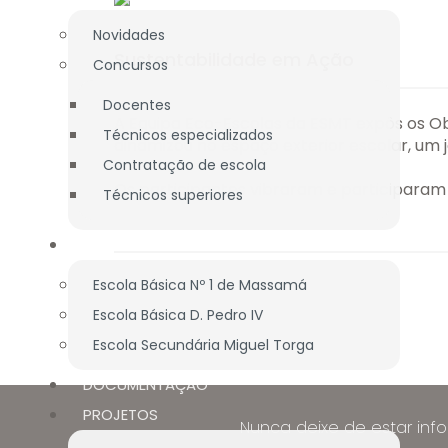
Novidades
Sustentabilidade em Ação
Concursos
Docentes
A Equipa Eco-Escolas da ESMT expôs os Ob
Técnicos especializados
dinamizou no espaço exterior escolar, um j
Contratação de escola
Os participantes vibraram e participara
Técnicos superiores
BIBLIOTECA
Escola Básica Nº 1 de Massamá
Escola Básica D. Pedro IV
Escola Secundária Miguel Torga
DOCUMENTAÇÃO
PROJETOS
Nunca deixe de estar inf