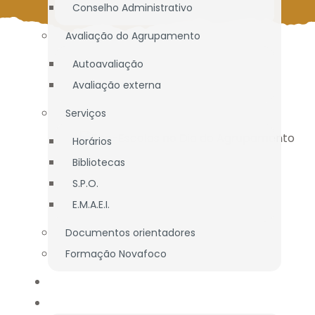
Conselho Administrativo
Avaliação do Agrupamento
Autoavaliação
Avaliação externa
Serviços
Horários
Bibliotecas
S.P.O.
E.M.A.E.I.
Documentos orientadores
Formação Novafoco
OFERTA EDUCATIVA
ALUNOS / E.E.