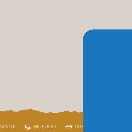
OODLE
HELPDESK
LIGAÇÕES ÚTEIS