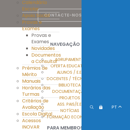
Calendário
Escolar
Apoio Social
CONTACTE-NOS
Provas e
Exames
Provas e
Exames
NAVEGAÇÃO
Novidades
Documentos
AGRUPAMENTO
a Consultar
OFERTA EDUCATIVA
Prémios de
ALUNOS / E.E.
Mérito
DOCENTES / TÉCNICOS
Manuais
BIBLIOTECA
Horários das
DOCUMENTAÇÃO
Turmas
PROJETOS
Critérios de
ASS. PAIS/E.E.
Avaliação
PT
NOTÍCIAS
Escola Digital
FORMAÇÃO ECONTENT
Acessos
INOVAR
PARA MEMBROS