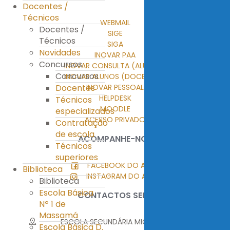
Docentes /
Técnicos
WEBMAIL
Docentes /
SIGE
Técnicos
SIGA
Novidades
INOVAR PAA
Concursos
INOVAR CONSULTA (ALUNOS)
Concursos
INOVAR ALUNOS (DOCENTES)
Docentes
INOVAR PESSOAL
HELPDESK
Técnicos
MOODLE
especializados
ACESSO PRIVADO
Contratação
de escola
ACOMPANHE-NOS
Técnicos
superiores
FACEBOOK DO AEMT
Biblioteca
INSTAGRAM DO AEMT
Biblioteca
Escola Básica
CONTACTOS SEDE
Nº 1 de
Massamá
ESCOLA SECUNDÁRIA MIGUEL TORGA
Escola Básica D.