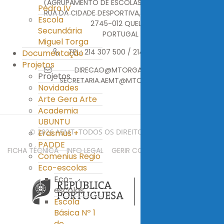
(AGRUPAMENTO DE ESCOLAS MIGUEL TORGA)
Pedro IV
RUA DA CIDADE DESPORTIVA, MONTE ABRAÃO
Escola
2745-012 QUELUZ
Secundária
PORTUGAL
Miguel Torga
TEL.: 214 307 500 / 214 376 314
Documentação
Projetos
DIRECAO@MTORGA.EDU.PT
Projetos
SECRETARIA.AEMT@MTORGA.EDU.PT
Novidades
Arte Gera Arte
Academia
UBUNTU
© 2026 AEMT. TODOS OS DIREITOS RESERVADOS.
Erasmus +
PADDE
FICHA TÉCNICA
INFO LEGAL
GERIR COOKIES
MAPA DO SITE
Comenius Regio
Eco-escolas
Eco-
escolas
Escola
Básica Nº 1
de