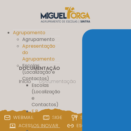
Agrupamento
Agrupamento
Apresentação
do
Agrupamento
Escolas
DOCUMENTAÇÃO
(Localização e
Contactos)
Início
//
Documentação
Escolas
(Localização
e
Contactos)
E.B.
WEBMAIL
SIGE
SIGA
PAA
Massamá
nº 1
ACESSOS INOVAR
ESCOLA DIGITAL
E.B. D. Pedro