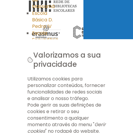
Massamá
Escola
Básica D.
Pedro IV
Escola
Secundária
Miguel
Torga
Valorizamos a sua
Clube Ciência
privacidade
Viva
PES
Utilizamos cookies para
Ass. Pais/E.E.
personalizar conteúdos, fornecer
Ass. Pais/E.E.
funcionalidades de redes sociais
APEE EB nº 1
e analisar o nosso tráfego.
Massamá
Pode gerir as suas definições de
APEE EB D.
cookies e retirar o seu
Pedro IV
consentimento a qualquer
APEE ES Miguel
momento através do menu "
Gerir
Torga
cookies
" no rodapé do website.