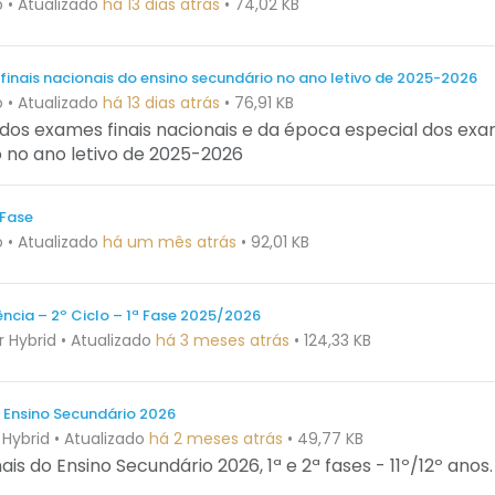
o
•
Atualizado
há 13 dias atrás
•
74,02 KB
inais nacionais do ensino secundário no ano letivo de 2025-2026
o
•
Atualizado
há 13 dias atrás
•
76,91 KB
 dos exames finais nacionais e da época especial dos ex
o no ano letivo de 2025-2026
 Fase
o
•
Atualizado
há um mês atrás
•
92,01 KB
ncia – 2º Ciclo – 1ª Fase 2025/2026
r Hybrid
•
Atualizado
há 3 meses atrás
•
124,33 KB
 Ensino Secundário 2026
 Hybrid
•
Atualizado
há 2 meses atrás
•
49,77 KB
s do Ensino Secundário 2026, 1ª e 2ª fases - 11º/12º anos.