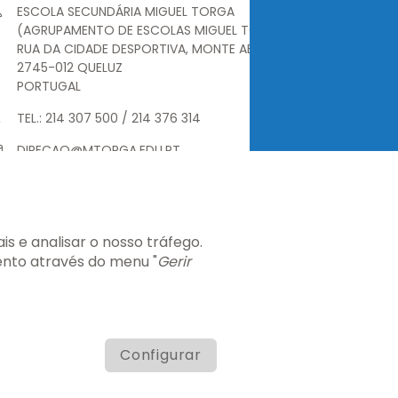
ESCOLA SECUNDÁRIA MIGUEL TORGA
(AGRUPAMENTO DE ESCOLAS MIGUEL TORGA)
RUA DA CIDADE DESPORTIVA, MONTE ABRAÃO
2745-012 QUELUZ
PORTUGAL
TEL.: 214 307 500 / 214 376 314
DIRECAO@MTORGA.EDU.PT
SECRETARIA.AEMT@MTORGA.EDU.PT
s e analisar o nosso tráfego.
ento através do menu "
Gerir
CA
INFO LEGAL
GERIR COOKIES
MAPA DO SITE
Configurar