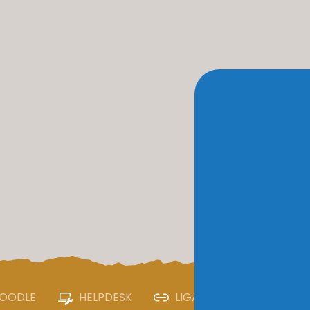
OODLE
HELPDESK
LIGAÇÕES ÚTEIS