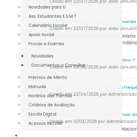
Criado em 23/07/2026
por João Januári
Novidades para ti
Ass. Estudantes E.S.M.T
Calendário da época especial dos exames f
Calendário Escolar
Criado em 23/07/2026
por João Januári
Apoio Social
Calendário da época extraordinária
finais nacionais do ensino secundári
Provas e Exames
Novidades
Calendário Provas Orais Ens. Secundário 1ª
Documentos a Consultar
Criado em 23/06/2026
por João Januári
Prémios de Mérito
Manuais
Calendário Provas de Equivalência à Frequê
Criado em 23/04/2026
por Administrado
Horários das Turmas
Critérios de Avaliação
Escola Digital
Calendário dos Exames Finais Nacionais do
Criado em 13/03/2026
por Administrador
Acessos INOVAR
Calendário dos Exames Finais Nacionai
DOCENTES / TÉCNICOS