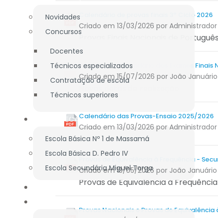
Calendário de provas finais 3º Ciclo 2026
Novidades
Criado em 13/03/2026
por Administrador
Concursos
Provas Finais Nacionais de Portuguê
Docentes
Técnicos especializados
Alteração - Calendário dos Exames Finais 
Criado em 15/07/2026
por João Januário
Contratação de escola
Novas datas de realização.
Técnicos superiores
Calendário das Provas-Ensaio 2025/2026
BIBLIOTECA
Criado em 13/03/2026
por Administrador
Escola Básica Nº 1 de Massamá
Escola Básica D. Pedro IV
Provas de Equivalência à Frequência - Secu
Escola Secundária Miguel Torga
Criado em 13/05/2026
por João Januário
Provas de Equivalência à Frequência
DOCUMENTAÇÃO
PROJETOS
Provas Nacionais e Provas de Equivalência 