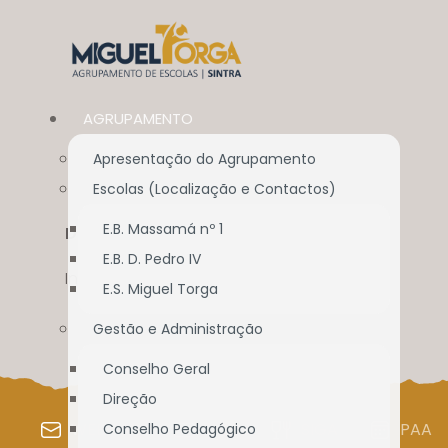
AGRUPAMENTO
Apresentação do Agrupamento
Escolas (Localização e Contactos)
E.B. Massamá nº 1
DOCUMENTAÇÃO
E.B. D. Pedro IV
Início
//
Documentação
E.S. Miguel Torga
Gestão e Administração
Conselho Geral
Direção
WEBMAIL
SIGE
SIGA
PAA
Conselho Pedagógico