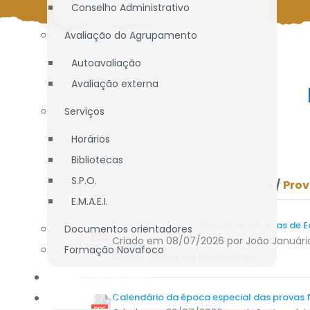
Conselho Administrativo
Avaliação do Agrupamento
Autoavaliação
Avaliação externa
Serviços
Horários
Filtrar por etiquetas
Bibliotecas
S.P.O.
Todos os ficheiros e pastas
/
Prov
E.M.A.E.I.
Alteração - Provas Nacionais e Provas de E
Documentos orientadores
Criado em 08/07/2026
por João Januári
Formação Novafoco
Novas datas de realização
OFERTA EDUCATIVA
ALUNOS / E.E.
Calendário da época especial das provas f