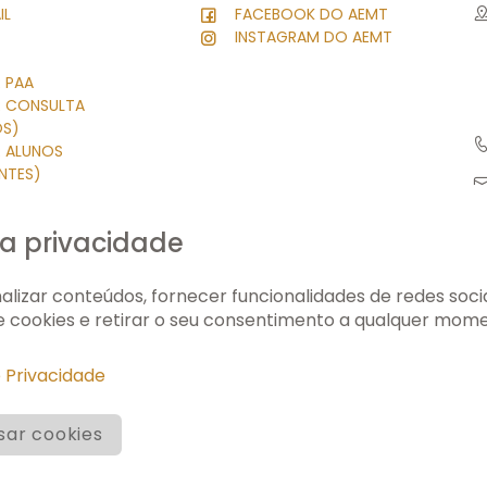
IL
FACEBOOK DO AEMT
INSTAGRAM DO AEMT
 PAA
R CONSULTA
OS)
R ALUNOS
NTES)
 PESSOAL
SK
a privacidade
LE
O PRIVADO
lizar conteúdos, fornecer funcionalidades de redes sociai
de cookies e retirar o seu consentimento a qualquer mom
FICHA TÉCNI
e Privacidade
sar cookies