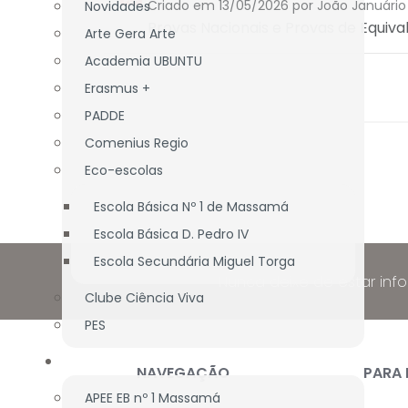
Criado em 13/05/2026
por João Januário
Novidades
Provas Nacionais e Provas de Equiva
Arte Gera Arte
Academia UBUNTU
Erasmus +
PADDE
Comenius Regio
Eco-escolas
Escola Básica Nº 1 de Massamá
Escola Básica D. Pedro IV
Escola Secundária Miguel Torga
Nunca deixe de estar inf
Clube Ciência Viva
PES
ASS. PAIS/E.E.
NAVEGAÇÃO
PARA
APEE EB nº 1 Massamá