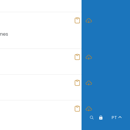
ames
PT