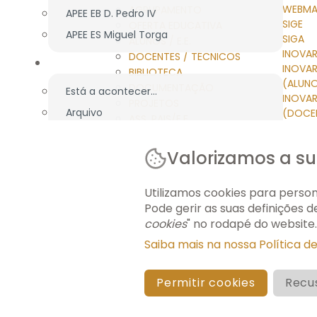
WEBMA
AGRUPAMENTO
APEE EB D. Pedro IV
SIGE
OFERTA EDUCATIVA
APEE ES Miguel Torga
SIGA
ALUNOS / E.E.
INOVAR
DOCENTES / TÉCNICOS
NOTÍCIAS
INOVA
BIBLIOTECA
(ALUN
DOCUMENTAÇÃO
Está a acontecer...
INOVA
PROJETOS
Arquivo
(DOCE
ASS. PAIS/E.E.
INOVAR
Newsletters
NOTÍCIAS
HELPDE
FORMAÇÃO ECONTENT
Valorizamos a su
MOOD
FORMAÇÃO ECONTENT
ACESS
Utilizamos cookies para persona
Pode gerir as suas definições 
cookies
" no rodapé do website.
© 2026 AEMT. TODOS OS DIREITOS RESERVADOS.
Saiba mais na nossa Política d
Permitir cookies
Recu