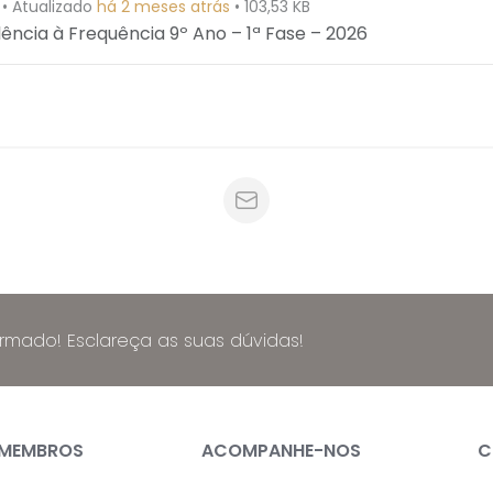
•
Atualizado
há 2 meses atrás
•
103,53 KB
lência à Frequência 9º Ano – 1ª Fase – 2026
ormado! Esclareça as suas dúvidas!
 MEMBROS
ACOMPANHE-NOS
C