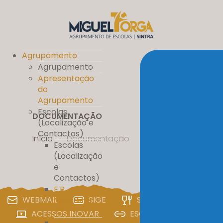
Agrupamento
Agrupamento
Apresentação
do
Agrupamento
Escolas
DOCUMENTAÇÃO
(Localização e
Contactos)
Início
//
Documentação
Escolas
(Localização
e
Contactos)
E.B.
WEBMAIL
SIGE
SIGA
PAA
Massamá
nº 1
ACESSOS INOVAR
ESCOLA DIGITAL
E.B. D. Pedro