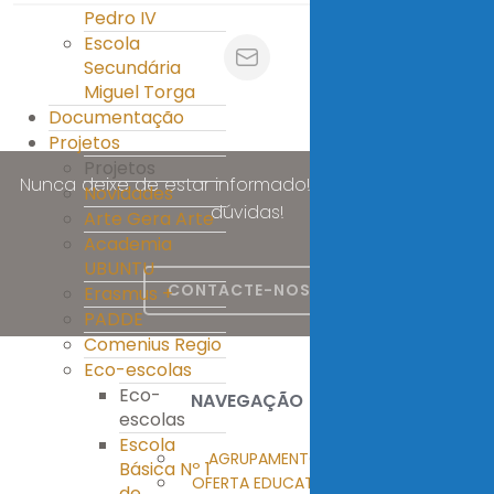
Pedro IV
Escola
Secundária
Miguel Torga
Documentação
Projetos
Projetos
Nunca deixe de estar informado! Esclareça as suas
Novidades
dúvidas!
Arte Gera Arte
Academia
UBUNTU
CONTACTE-NOS
Erasmus +
PADDE
Comenius Regio
Eco-escolas
Eco-
NAVEGAÇÃO
escolas
Escola
AGRUPAMENTO
Básica Nº 1
OFERTA EDUCATIVA
de