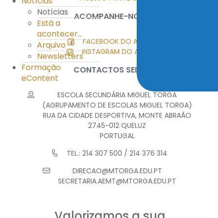
Notícias
Notícias
ACOMPANHE-NOS
Está a
acontecer...
FACEBOOK DO AEMT
Arquivo
INSTAGRAM DO AEMT
Newsletters
Formação
CONTACTOS SEDE
eContent
ESCOLA SECUNDÁRIA MIGUEL TORGA
(AGRUPAMENTO DE ESCOLAS MIGUEL TORGA)
RUA DA CIDADE DESPORTIVA, MONTE ABRAÃO
2745-012 QUELUZ
PORTUGAL
TEL.: 214 307 500 / 214 376 314
DIRECAO@MTORGA.EDU.PT
SECRETARIA.AEMT@MTORGA.EDU.PT
Valorizamos a sua