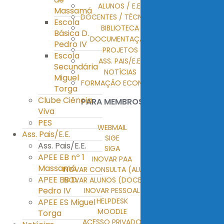
ALUNOS / E.E.
Massamá
DOCENTES / TÉCNICOS
Escola
BIBLIOTECA
Básica D.
DOCUMENTAÇÃO
Pedro IV
PROJETOS
Escola
ASS. PAIS/E.E.
Secundária
NOTÍCIAS
Miguel
FORMAÇÃO ECONTENT
Torga
Clube Ciência
PARA MEMBROS
Viva
PES
WEBMAIL
Ass. Pais/E.E.
SIGE
Ass. Pais/E.E.
SIGA
APEE EB nº 1
INOVAR PAA
Massamá
INOVAR CONSULTA (ALUNOS)
APEE EB D.
INOVAR ALUNOS (DOCENTES)
Pedro IV
INOVAR PESSOAL
HELPDESK
APEE ES Miguel
MOODLE
Torga
ACESSO PRIVADO