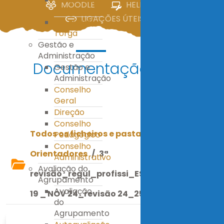
MOODLE
HELPDESK
IV
LIGAÇÕES ÚTEIS
E.S. Miguel
Torga
Gestão e
Administração
Documentação
Gestão e
Administração
Conselho
Geral
Descarregar
Direção
Conselho
Todos os ficheiros e pastas
/
Documentos
Pedagógico
Conselho
Orientadores
/
3ª
Administrativo
Avaliação do
revisão_regul_profissi_ESMT_2ª revisão_
Agrupamento
Avaliação
19 _ NOV 24_revisão 24_25.pdf
do
Agrupamento