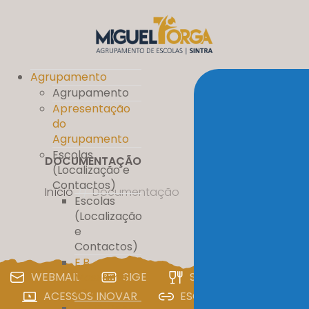
Agrupamento
Agrupamento
Apresentação
do
Agrupamento
Escolas
DOCUMENTAÇÃO
(Localização e
Contactos)
Início
//
Documentação
Escolas
(Localização
e
Contactos)
E.B.
WEBMAIL
SIGE
SIGA
PAA
Massamá
nº 1
ACESSOS INOVAR
ESCOLA DIGITAL
E.B. D. Pedro