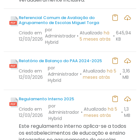
Referencial Comum de Avaliação do
Agrupamento de Escolas Miguel Torga
por
Criado em
Atualizado
há
645,94
Administrador
•
•
12/03/2026
5 meses atrás
KB
Hybrid
Relatório de Balanço do PAA 2024-2025
por
Criado em
Atualizado
há 5
3,16
Administrador
•
•
12/03/2026
meses atrás
MB
Hybrid
Regulamento Interno 2025
por
Criado em
Atualizado
há 5
1,3
Administrador
•
•
12/03/2026
meses atrás
MB
Hybrid
Este regulamento interno aplica-se a todos
os estabelecimentos de educação e ensino
integrados no agrupamento de escolas