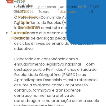
Notícias
- 2026
Notícias
Criado em
por Teresa
Atualizado
há 15
812,88
•
•
Está a
25/07/2026
Zezere
dias atrás
KB
acontecer...
O Referencial Comum de Avaliação do
Arquivo
Agrupamento de Escolas (AEMT) para o ano
Newsletters
letivo de 2026 constitui o documento
Formação
estruturante que orienta e harmoniza as
eContent
práticas de avaliação pedagógica em todos
os ciclos e níveis de ensino da comunidade
educativa.
Elaborado em consonância com o
enquadramento legislativo nacional — com
destaque para o Perfil dos Alunos à Saída da
Escolaridade Obrigatória (PASEO) e as
Aprendizagens Essenciais —, este referencial
assume a avaliação como um processo
contínuo, formativo e transparente,
centrado na melhoria efetiva da
aprendizagem e na promoção de uma escola
verdadeiramente inclusiva.