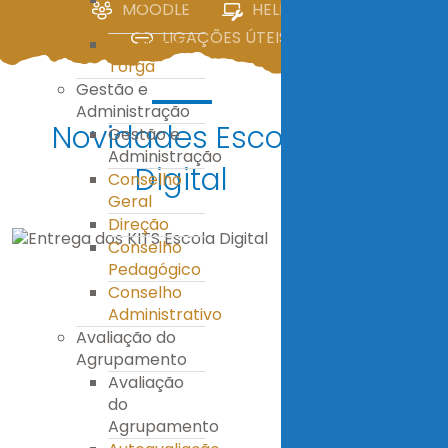
MOODLE
HELPDESK
IV
LIGAÇÕES ÚTEIS
E.S. Miguel
Torga
Gestão e
Administração
Novidades Escola
Gestão e
Administração
Digital
Conselho
Geral
Direção
Conselho
Pedagógico
Conselho
Administrativo
Avaliação do
Agrupamento
Avaliação
do
Agrupamento