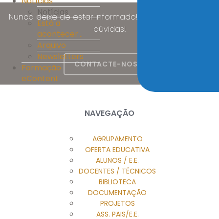
Notícias
Notícias
Nunca deixe de estar informado! Esclareça as suas
Está a
dúvidas!
acontecer...
Arquivo
Newsletters
CONTACTE-NOS
Formação
eContent
NAVEGAÇÃO
AGRUPAMENTO
OFERTA EDUCATIVA
ALUNOS / E.E.
DOCENTES / TÉCNICOS
BIBLIOTECA
DOCUMENTAÇÃO
PROJETOS
ASS. PAIS/E.E.