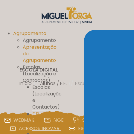
Agrupamento
Agrupamento
Apresentação
do
Agrupamento
Escolas
ESCOLA DIGITAL
(Localização e
Contactos)
Início
//
Alunos / E.E.
//
Escola Digital
Escolas
(Localização
e
Contactos)
E.B.
WEBMAIL
SIGE
SIGA
PAA
Massamá
nº 1
ACESSOS INOVAR
ESCOLA DIGITAL
E.B. D. Pedro