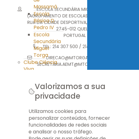
Massamá
ESCOLA SECUNDÁRIA MIGUEL TORGA
Escola
(AGRUPAMENTO DE ESCOLAS MIGUEL TORGA)
Básica D.
RUA DA CIDADE DESPORTIVA, MONTE ABRAÃO
Pedro IV
2745-012 QUELUZ
Escola
PORTUGAL
Secundária
TEL.: 214 307 500 / 214 376 314
Miguel
Torga
DIRECAO@MTORGA.EDU.PT
Clube Ciência
SECRETARIA.AEMT@MTORGA.EDU.PT
Viva
PES
Ass. Pais/E.E.
Valorizamos a sua
Ass. Pais/E.E.
privacidade
© 2026 AEMT. TODOS OS DIREITOS RESERVADOS.
APEE EB nº 1
Massamá
FICHA TÉCNICA
INFO LEGAL
GERIR COOKIES
MAPA DO SITE
Utilizamos cookies para
APEE EB D.
personalizar conteúdos, fornecer
Pedro IV
funcionalidades de redes sociais
APEE ES Miguel
e analisar o nosso tráfego.
Torga
Pode gerir as suas definições de