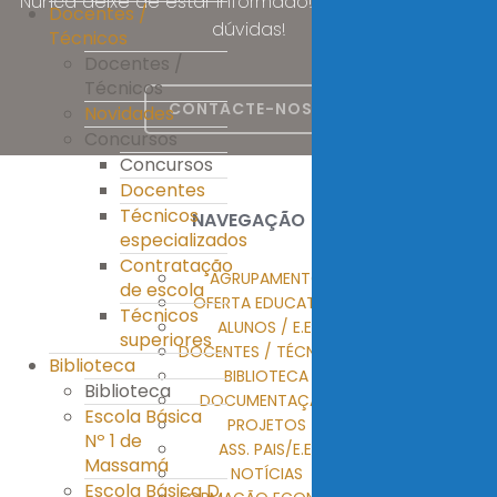
Nunca deixe de estar informado! Esclareça as suas
Docentes /
dúvidas!
Técnicos
Docentes /
Técnicos
CONTACTE-NOS
Novidades
Concursos
Concursos
Docentes
Técnicos
NAVEGAÇÃO
especializados
Contratação
AGRUPAMENTO
de escola
OFERTA EDUCATIVA
Técnicos
ALUNOS / E.E.
superiores
DOCENTES / TÉCNICOS
Biblioteca
BIBLIOTECA
Biblioteca
DOCUMENTAÇÃO
Escola Básica
PROJETOS
Nº 1 de
ASS. PAIS/E.E.
Massamá
NOTÍCIAS
Escola Básica D.