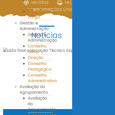
MOODLE
HELPDESK
IV
LIGAÇÕES ÚTEIS
E.S. Miguel
Torga
Gestão e
Administração
Notícias
Gestão e
Administração
Conselho
Geral
Direção
Conselho
Pedagógico
Conselho
Administrativo
Avaliação do
Agrupamento
Avaliação
do
Agrupamento