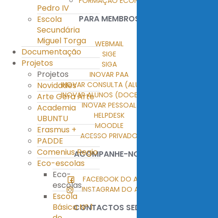
FORMAÇÃO ECONTENT
Pedro IV
PARA MEMBROS
Escola
Secundária
Miguel Torga
WEBMAIL
Documentação
SIGE
Projetos
SIGA
Projetos
INOVAR PAA
INOVAR CONSULTA (ALUNOS)
Novidades
INOVAR ALUNOS (DOCENTES)
Arte Gera Arte
INOVAR PESSOAL
Academia
HELPDESK
UBUNTU
MOODLE
Erasmus +
ACESSO PRIVADO
PADDE
Comenius Regio
ACOMPANHE-NOS
Eco-escolas
Eco-
FACEBOOK DO AEMT
escolas
INSTAGRAM DO AEMT
Escola
Básica Nº 1
CONTACTOS SEDE
de