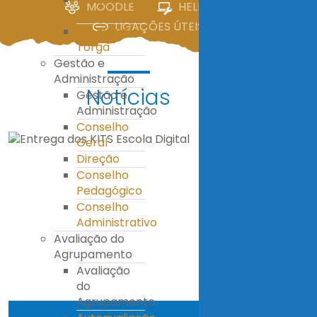
MOODLE
HELPDESK
IV
LIGAÇÕES ÚTEIS
E.S. Miguel
Torga
Gestão e
Administração
Notícias
Gestão e
Administração
Conselho
Geral
Direção
Conselho
Pedagógico
Conselho
Administrativo
Avaliação do
Agrupamento
Avaliação
do
Agrupamento