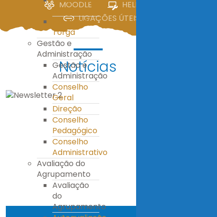
MOODLE
HELPDESK
IV
LIGAÇÕES ÚTEIS
E.S. Miguel
Torga
Gestão e
Administração
Notícias
Gestão e
Administração
Conselho
Geral
Direção
Conselho
Pedagógico
Conselho
Administrativo
Avaliação do
Agrupamento
Avaliação
do
Agrupamento