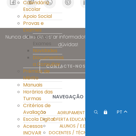
Calendário
Escolar
Apoio Social
Provas e
Exames
Provas e
Nunca deixe de estar informado! Esclareça as suas
Exames
dúvidas!
Novidades
Documentos
a Consultar
CONTACTE-NOS
Prémios de
Mérito
Manuais
Horários das
NAVEGAÇÃO
Turmas
Critérios de
Avaliação
PT
AGRUPAMENTO
Escola Digital
OFERTA EDUCATIVA
Acessos
ALUNOS / E.E.
INOVAR
DOCENTES / TÉCNICOS