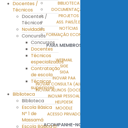
BIBLIOTECA
Docentes /
DOCUMENTAÇÃO
Técnicos
PROJETOS
Docentes /
ASS. PAIS/E.E.
Técnicos
NOTÍCIAS
Novidades
FORMAÇÃO ECONTENT
Concursos
Concursos
PARA MEMBROS
Docentes
Técnicos
WEBMAIL
especializados
SIGE
Contratação
SIGA
de escola
INOVAR PAA
Técnicos
INOVAR CONSULTA (ALUNOS)
superiores
INOVAR ALUNOS (DOCENTES)
Biblioteca
INOVAR PESSOAL
Biblioteca
HELPDESK
Escola Básica
MOODLE
Nº 1 de
ACESSO PRIVADO
Massamá
ACOMPANHE-NOS
Escola Básica D.