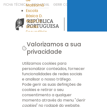
FICHA TÉCNICA
INFO LEGAL
GERIR COOKIES
MAPA DO SITE
Massamá
Escola
Básica D.
Pedro IV
Escola
Secundária
Miguel
Torga
Valorizamos a sua
Clube Ciência
privacidade
Viva
PES
Utilizamos cookies para
Ass. Pais/E.E.
personalizar conteúdos, fornecer
Ass. Pais/E.E.
funcionalidades de redes sociais
APEE EB nº 1
e analisar o nosso tráfego.
Massamá
Pode gerir as suas definições de
APEE EB D.
cookies e retirar o seu
Pedro IV
consentimento a qualquer
APEE ES Miguel
momento através do menu "
Gerir
Torga
cookies
" no rodapé do website.