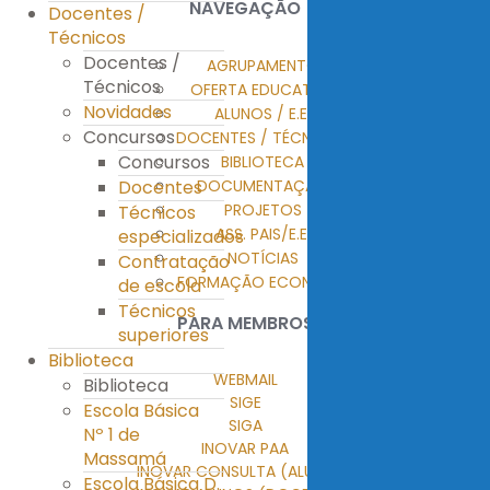
NAVEGAÇÃO
Docentes /
Técnicos
Docentes /
AGRUPAMENTO
Técnicos
OFERTA EDUCATIVA
Novidades
ALUNOS / E.E.
Concursos
DOCENTES / TÉCNICOS
Concursos
BIBLIOTECA
DOCUMENTAÇÃO
Docentes
PROJETOS
Técnicos
ASS. PAIS/E.E.
especializados
NOTÍCIAS
Contratação
FORMAÇÃO ECONTENT
de escola
Técnicos
PARA MEMBROS
superiores
Biblioteca
WEBMAIL
Biblioteca
SIGE
Escola Básica
SIGA
Nº 1 de
INOVAR PAA
Massamá
INOVAR CONSULTA (ALUNOS)
Escola Básica D.