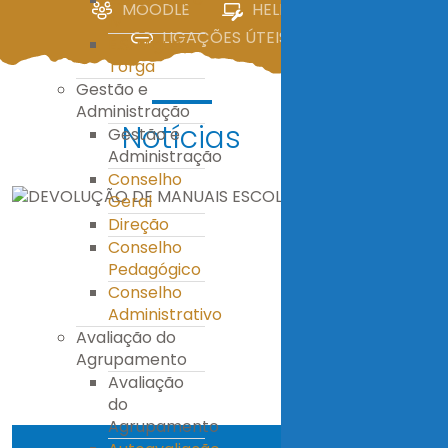
MOODLE
HELPDESK
IV
LIGAÇÕES ÚTEIS
E.S. Miguel
Torga
Gestão e
Administração
Notícias
Gestão e
Administração
Conselho
Geral
Direção
Conselho
Pedagógico
Conselho
Administrativo
Avaliação do
Agrupamento
Avaliação
do
Agrupamento