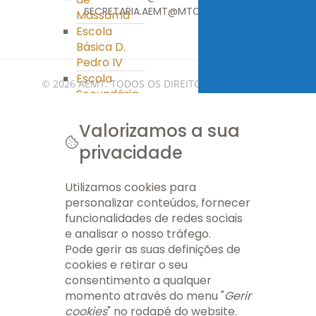
SECRETARIA.AEMT@MTORGA.EDU.PT
Massamá
Escola
Básica D.
Pedro IV
Escola
© 2026 AEMT. TODOS OS DIREITOS RESERVADOS.
Secundária
Miguel
FICHA TÉCNICA
INFO LEGAL
GERIR COOKIES
MAPA DO SITE
Torga
Valorizamos a sua
Clube Ciência
privacidade
Viva
PES
Utilizamos cookies para
Ass. Pais/E.E.
personalizar conteúdos, fornecer
Ass. Pais/E.E.
funcionalidades de redes sociais
APEE EB nº 1
e analisar o nosso tráfego.
Massamá
Pode gerir as suas definições de
APEE EB D.
cookies e retirar o seu
Pedro IV
consentimento a qualquer
APEE ES Miguel
momento através do menu "
Gerir
Torga
cookies
" no rodapé do website.