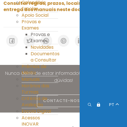
Calendário
Consultar regras, prazos, locais e horário de
Escolar
entrega dos manuais neste documento.
Apoio Social
Provas e
Exames
Provas e
Exames
Novidades
Documentos
a Consultar
Prémios de
Mérito
Nunca deixe de estar informado! Esclareça as suas
Manuais
dúvidas!
Horários das
Turmas
Critérios de
CONTACTE-NOS
Avaliação
PT
Escola Digital
Acessos
INOVAR