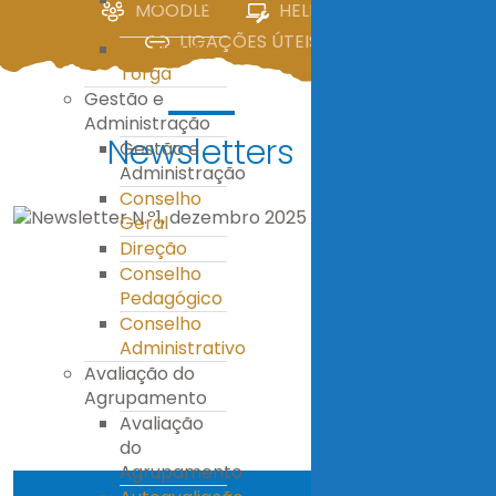
MOODLE
HELPDESK
IV
LIGAÇÕES ÚTEIS
E.S. Miguel
Torga
Gestão e
Administração
Newsletters
Gestão e
Administração
Conselho
Geral
Direção
Conselho
Pedagógico
Conselho
Administrativo
Avaliação do
Agrupamento
Avaliação
do
Agrupamento