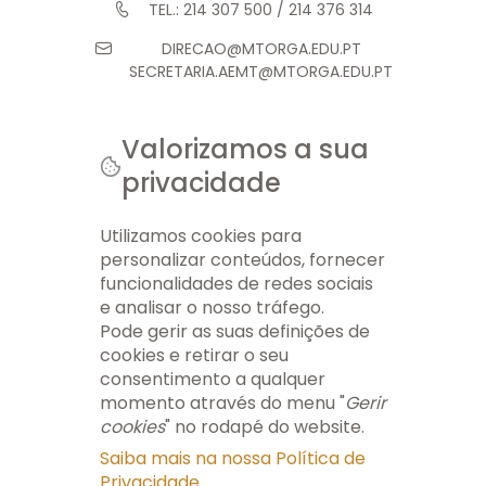
TEL.: 214 307 500 / 214 376 314
DIRECAO@MTORGA.EDU.PT
SECRETARIA.AEMT@MTORGA.EDU.PT
Valorizamos a sua
privacidade
© 2026 AEMT. TODOS OS DIREITOS RESERVADOS.
FICHA TÉCNICA
INFO LEGAL
GERIR COOKIES
MAPA DO SITE
Utilizamos cookies para
personalizar conteúdos, fornecer
funcionalidades de redes sociais
e analisar o nosso tráfego.
Pode gerir as suas definições de
cookies e retirar o seu
consentimento a qualquer
momento através do menu "
Gerir
cookies
" no rodapé do website.
Saiba mais na nossa Política de
Privacidade