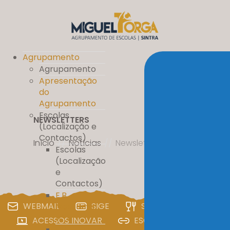
Agrupamento
Agrupamento
Apresentação
do
Agrupamento
Escolas
NEWSLETTERS
(Localização e
Contactos)
Início
//
Notícias
//
Newsletters
Escolas
(Localização
e
Contactos)
E.B.
WEBMAIL
SIGE
SIGA
PAA
Massamá
nº 1
ACESSOS INOVAR
ESCOLA DIGITAL
E.B. D. Pedro