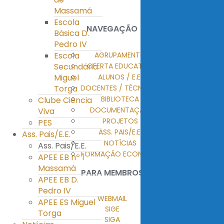
Massamá
Escola
NAVEGAÇÃO
Básica D.
Pedro IV
AGRUPAMENTO
Escola
OFERTA EDUCATIVA
Secundária
ALUNOS / E.E.
Miguel
DOCENTES / TÉCNICOS
Torga
BIBLIOTECA
Clube Ciência
DOCUMENTAÇÃO
Viva
PROJETOS
PES
ASS. PAIS/E.E.
Ass. Pais/E.E.
NOTÍCIAS
Ass. Pais/E.E.
FORMAÇÃO ECONTENT
APEE EB nº 1
Massamá
PARA MEMBROS
APEE EB D.
Pedro IV
WEBMAIL
APEE ES Miguel
SIGE
Torga
SIGA