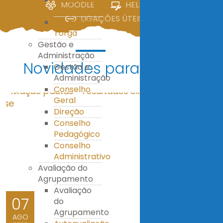
MOODLE
HELPDESK
IV
LIGAÇÕES ÚTEIS
E.S. Miguel
Torga
Gestão e
Administração
Novidades para ti!
Gestão e
Administração
Conselho
Geral
Direção
Conselho
Pedagógico
Conselho
Administrativo
Avaliação do
Agrupamento
Avaliação
07
do
Agrupamento
AGO