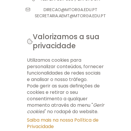
DIRECAO@MTORGA.EDU.PT
SECRETARIA.AEMT@MTORGA.EDU.PT
Valorizamos a sua
privacidade
© 2026 AEMT. TODOS OS DIREITOS RESERVADOS.
FICHA TÉCNICA
INFO LEGAL
GERIR COOKIES
MAPA DO SITE
Utilizamos cookies para
personalizar conteúdos, fornecer
funcionalidades de redes sociais
e analisar o nosso tráfego.
Pode gerir as suas definições de
cookies e retirar o seu
consentimento a qualquer
momento através do menu "
Gerir
cookies
" no rodapé do website.
Saiba mais na nossa Política de
Privacidade