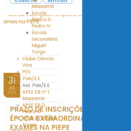
ALUNOS / EE
DESTAQUE
Massamá
Escola
Básica D.
Pedro IV
Escola
Secundária
Miguel
Torga
Clube Ciência
Viva
PES
31
Ass. Pais/E.E.
Ass. Pais/E.E.
JUL
APEE EB nº 1
2026
Massamá
APEE EB D.
PRAZO DE INSCRIÇÕES NA
Pedro IV
ÉPOCA EXTRAORDINÁRIA DE
APEE ES Miguel
Torga
EXAMES NA PIEPE