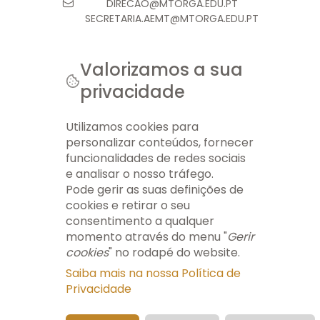
DIRECAO@MTORGA.EDU.PT
SECRETARIA.AEMT@MTORGA.EDU.PT
Valorizamos a sua
privacidade
© 2026 AEMT. TODOS OS DIREITOS RESERVADOS.
FICHA TÉCNICA
INFO LEGAL
GERIR COOKIES
MAPA DO SITE
Utilizamos cookies para
personalizar conteúdos, fornecer
funcionalidades de redes sociais
e analisar o nosso tráfego.
Pode gerir as suas definições de
cookies e retirar o seu
consentimento a qualquer
momento através do menu "
Gerir
cookies
" no rodapé do website.
Saiba mais na nossa Política de
Privacidade