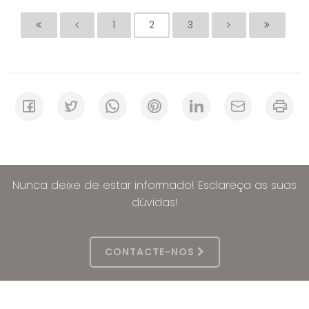
1
2
3
Nunca deixe de estar informado! Esclareça as suas
dúvidas!
CONTACTE-NOS