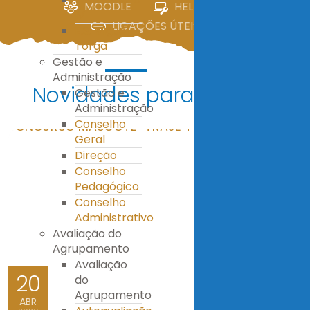
MOODLE
HELPDESK
IV
LIGAÇÕES ÚTEIS
E.S. Miguel
Torga
Gestão e
Administração
Novidades para ti!
Gestão e
Administração
Conselho
Geral
Direção
Conselho
Pedagógico
Conselho
Administrativo
Avaliação do
Agrupamento
Avaliação
20
do
Agrupamento
ABR