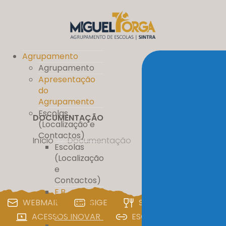
Agrupamento
Agrupamento
Apresentação
do
Agrupamento
Escolas
DOCUMENTAÇÃO
(Localização e
Contactos)
Início
//
Documentação
Escolas
(Localização
e
Contactos)
E.B.
WEBMAIL
SIGE
SIGA
PAA
Massamá
nº 1
ACESSOS INOVAR
ESCOLA DIGITAL
E.B. D. Pedro