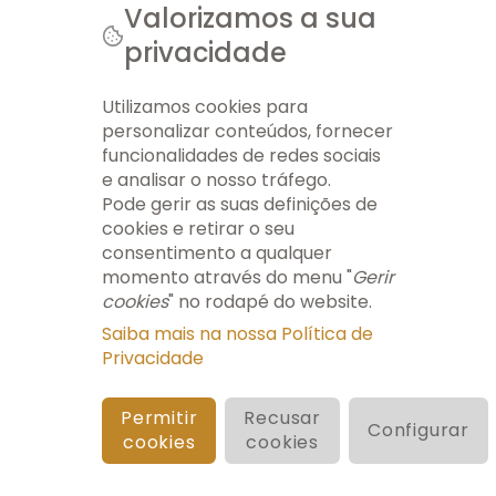
Notícias
Valorizamos a sua
Notícias
privacidade
Está a
© 2026 AEMT. TODOS OS DIREITOS RESERVADOS.
acontecer...
FICHA TÉCNICA
INFO LEGAL
GERIR COOKIES
MAPA DO SITE
Arquivo
Utilizamos cookies para
Newsletters
personalizar conteúdos, fornecer
Formação
funcionalidades de redes sociais
eContent
e analisar o nosso tráfego.
Pode gerir as suas definições de
cookies e retirar o seu
consentimento a qualquer
momento através do menu "
Gerir
cookies
" no rodapé do website.
Saiba mais na nossa Política de
Privacidade
Permitir
Recusar
Configurar
cookies
cookies