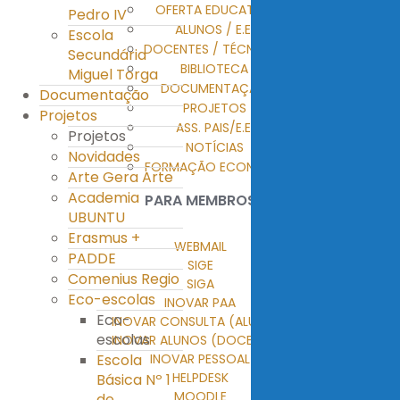
OFERTA EDUCATIVA
Pedro IV
ALUNOS / E.E.
Escola
DOCENTES / TÉCNICOS
Secundária
BIBLIOTECA
Miguel Torga
DOCUMENTAÇÃO
Documentação
PROJETOS
Projetos
ASS. PAIS/E.E.
Projetos
NOTÍCIAS
Novidades
FORMAÇÃO ECONTENT
Arte Gera Arte
Academia
PARA MEMBROS
UBUNTU
Erasmus +
WEBMAIL
PADDE
SIGE
Comenius Regio
SIGA
Eco-escolas
INOVAR PAA
Eco-
INOVAR CONSULTA (ALUNOS)
escolas
INOVAR ALUNOS (DOCENTES)
Escola
INOVAR PESSOAL
HELPDESK
Básica Nº 1
MOODLE
de