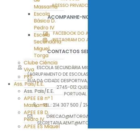
ACESSO PRIVADO
Massamá
Escola
ACOMPANHE-NOS
Básica D.
Pedro IV
FACEBOOK DO AEMT
Escola
INSTAGRAM DO AEMT
Secundária
Miguel
CONTACTOS SEDE
Torga
Clube Ciência
ESCOLA SECUNDÁRIA MIGUEL TORGA
Viva
(AGRUPAMENTO DE ESCOLAS MIGUEL TORGA)
PES
RUA DA CIDADE DESPORTIVA, MONTE ABRAÃO
Ass. Pais/E.E.
2745-012 QUELUZ
Ass. Pais/E.E.
PORTUGAL
APEE EB nº 1
Massamá
TEL.: 214 307 500 / 214 376 314
APEE EB D.
DIRECAO@MTORGA.EDU.PT
Pedro IV
SECRETARIA.AEMT@MTORGA.EDU.PT
APEE ES Miguel
Torga